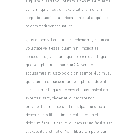
aliquam quaerat voluptatem. Ut enim ad minima
veniam, quis nostrum exercitationem ullam
corporis suscipit laboriosam, nisi ut aliquid ex
ea commodi consequatur?
Quis autem vel eum iure reprehenderit, qui in ea
voluptate velit esse, quam nihil molestiae
consequatur, vel illum, qui dolorem eum fugiat,
quo voluptas nulla pariatur? At vero eos et
accusamus et iusto odio dignissimos ducimus,
qui blanditiis praesentium voluptatum deleniti
atque corrupti, quos dolores et quas molestias
excepturi sint, obcaecati cupiditate non
provident, similique sunt in culpa, qui officia
deserunt mollitia animi, id est laborum et
dolorum fuga. Et harum quidem rerum facilis est
et expedita distinctio. Nam libero tempore, cum