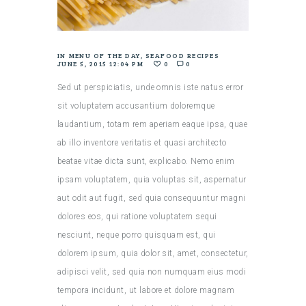
IN
MENU OF THE DAY
,
SEAFOOD RECIPES
JUNE 5, 2015 12:04 PM
0
0
Sed ut perspiciatis, unde omnis iste natus error
sit voluptatem accusantium doloremque
laudantium, totam rem aperiam eaque ipsa, quae
ab illo inventore veritatis et quasi architecto
beatae vitae dicta sunt, explicabo. Nemo enim
ipsam voluptatem, quia voluptas sit, aspernatur
aut odit aut fugit, sed quia consequuntur magni
dolores eos, qui ratione voluptatem sequi
nesciunt, neque porro quisquam est, qui
dolorem ipsum, quia dolor sit, amet, consectetur,
adipisci velit, sed quia non numquam eius modi
tempora incidunt, ut labore et dolore magnam