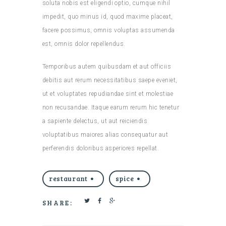
soluta nobis est eligendi optio, cumque nihil
impedit, quo minus id, quod maxime placeat,
facere possimus, omnis voluptas assumenda
est, omnis dolor repellendus.
Temporibus autem quibusdam et aut officiis
debitis aut rerum necessitatibus saepe eveniet,
ut et voluptates repudiandae sint et molestiae
non recusandae. Itaque earum rerum hic tenetur
a sapiente delectus, ut aut reiciendis
voluptatibus maiores alias consequatur aut
perferendis doloribus asperiores repellat.
restaurant
spice
SHARE: